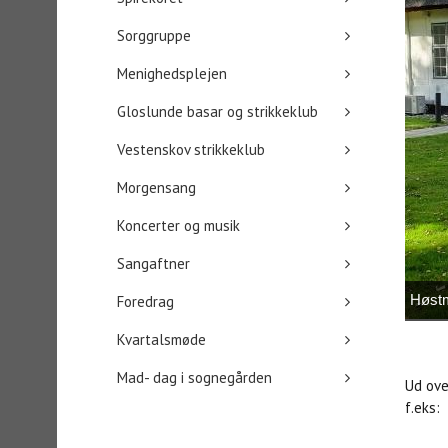
Sorggruppe
Menighedsplejen
Gloslunde basar og strikkeklub
Vestenskov strikkeklub
Morgensang
Koncerter og musik
Sangaftner
Høstm
Foredrag
Kvartalsmøde
Mad- dag i sognegården
Ud ove
f.eks: