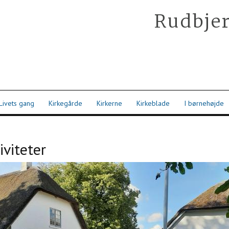
Rudbjer
Livets gang
Kirkegårde
Kirkerne
Kirkeblade
I børnehøjde
iviteter