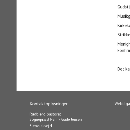
Gudstj
Musikg
Kirkek
Strikk
Menigh
konfir
Det ka
Kontaktoplysninger
Webtilg
Rudbjerg pastorat
Sognepræst Henrik Gade Jensen
Stenvadsvej 4