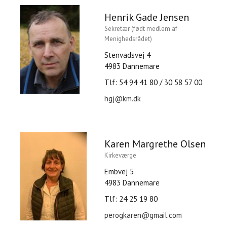
Henrik Gade Jensen
Sekretær (født medlem af
Menighedsrådet)
Stenvadsvej 4
4983 Dannemare
Tlf: 54 94 41 80 / 30 58 57 00
hgj@km.dk
Karen Margrethe Olsen
Kirkeværge
Embvej 5
4983 Dannemare
Tlf: 24 25 19 80
perogkaren@gmail.com