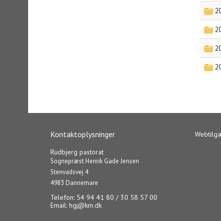
2
2
2
2
Kontaktoplysninger
Webtilg
Rudbjerg pastorat
Sognepræst Henrik Gade Jensen
Stenvadsvej 4
4983 Dannemare
Telefon: 54 94 41 80 / 30 58 57 00
Email:
hgj@km.dk